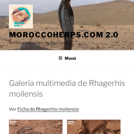
Saltar
al
contenido
MOROCCOHERPS.COM 2.0
Anfibios y Reptiles de Marruecos
Menú
Galería multimedia de Rhagerhis
moilensis
Ver
Ficha de Rhagerhis moilensis