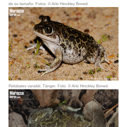
de su tamaño. Fotos: © Arlo Hinckley Boned.
Pelobates varaldii
, Tánger. Foto: © Arlo Hinckley Boned.