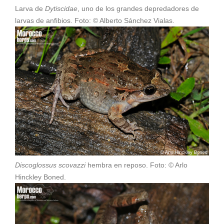
Larva de
Dytiscidae
, uno de los grandes depredadores de
larvas de anfibios. Foto: © Alberto Sánchez Vialas.
Discoglossus scovazzi
hembra en reposo. Foto: © Arlo
Hinckley Boned.