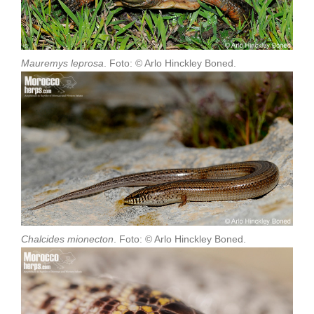
Mauremys leprosa
. Foto: © Arlo Hinckley Boned.
Chalcides mionecton
. Foto: © Arlo Hinckley Boned.