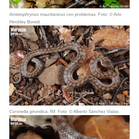
Amietophrynus mauritanicus
con problemas. Foto: © Arlo
Hinckley Boned.
Coronella girondica
, Rif. Foto: © Alberto Sánchez Vialas.