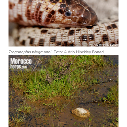
Trogonophis wiegmanni
. Foto: © Arlo Hinckley Boned.