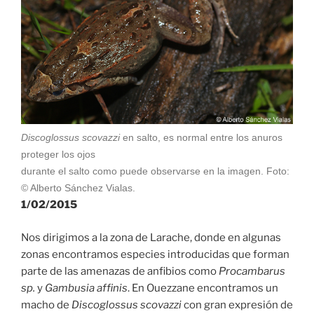
Discoglossus scovazzi
en salto, es normal entre los anuros
proteger los ojos
durante el salto como puede observarse en la imagen. Foto:
© Alberto Sánchez Vialas.
1/02/2015
Nos dirigimos a la zona de Larache, donde en algunas
zonas encontramos especies introducidas que forman
parte de las amenazas de anfibios como
Procambarus
sp.
y
Gambusia affinis
. En Ouezzane encontramos un
macho de
Discoglossus scovazzi
con gran expresión de