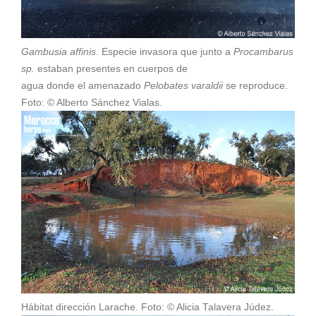
Gambusia affinis
. Especie invasora que junto a
Procambarus
sp.
estaban presentes en cuerpos de
agua donde el amenazado
Pelobates varaldii
se reproduce.
Foto: © Alberto Sánchez Vialas.
Hábitat dirección Larache. Foto: © Alicia Talavera Júdez.