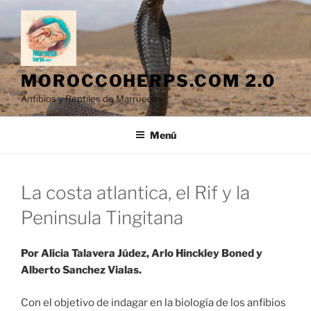
Saltar
al
contenido
MOROCCOHERPS.COM 2.0
Anfibios y Reptiles de Marruecos
Menú
La costa atlantica, el Rif y la
Peninsula Tingitana
Por Alicia Talavera Júdez, Arlo Hinckley Boned y
Alberto Sanchez Vialas.
Con el objetivo de indagar en la biología de los anfibios