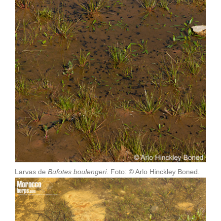
Larvas de
Bufotes boulengeri
. Foto: © Arlo Hinckley Boned.