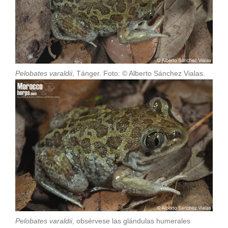
Pelobates varaldii
, Tánger. Foto: © Alberto Sánchez Vialas.
Pelobates varaldii
, obsérvese las glándulas humerales