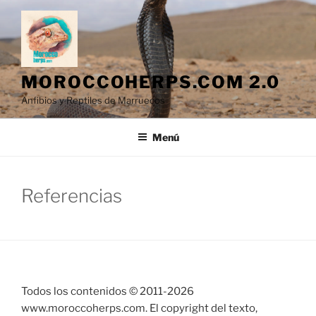
Saltar
al
contenido
MOROCCOHERPS.COM 2.0
Anfibios y Reptiles de Marruecos
Menú
Referencias
Todos los contenidos © 2011-
2026
www.moroccoherps.com. El copyright del texto,