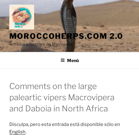
Saltar
al
contenido
MOROCCOHERPS.COM 2.0
Anfibios y Reptiles de Marruecos
Menú
Comments on the large
paleartic vipers Macrovipera
and Daboia in North Africa
Disculpa, pero esta entrada está disponible sólo en
English
.